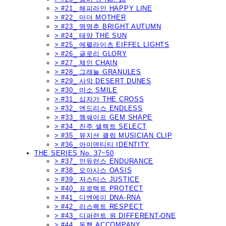
> #21_ 해피라인 HAPPY LINE
> #22_ 마더 MOTHER
> #23_ 명명추 BRIGHT AUTUMN
> #24_ 태양 THE SUN
> #25_ 에펠라이츠 EIFFEL LIGHTS
> #26_ 글로리 GLORY
> #27_ 체인 CHAIN
> #28_ 그래뉼 GRANULES
> #29_ 사막 DESERT DUNES
> #30_ 미소 SMILE
> #31_ 십자가 THE CROSS
> #32_ 엔드리스 ENDLESS
> #33_ 젬쉐이프 GEM SHAPE
> #34_ 진주 셀렉트 SELECT
> #35_ 뮤지션 클립 MUSICIAN CLIP
> #36_ 아이덴티티 IDENTITY
THE SERIES No. 37~50
> #37_ 인듀런스 ENDURANCE
> #38_ 오아시스 OASIS
> #39_ 저스티스 JUSTICE
> #40_ 프로텍트 PROTECT
> #41_ 디엔에이 DNA-RNA
> #42_ 리스펙트 RESPECT
> #43_ 디퍼런트 원 DIFFERENT-ONE
> #44_ 동행 ACCOMPANY