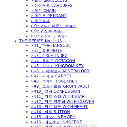
> 팔찌 BRACELETS
> 이어커프 EARCUFFS
> 체인 CHAIN
> 펜던트 PENDANT
> 개인결제
> Only 다이아몬드 주얼리
> Only 진주 주얼리
> Only 18k 금 주얼리
THE SERIES No. 1~18
> #1_ 한글 HANGEUL
> #2_ 음표 NOTE
> #3_ 인덱스 INDEX
> #4_ 옥타곤 OCTAGON
> #5_ 킹덤키 KINGDOM KEY
> #6_ 미네랄로지 MINERALOGY
> #7_ 카페트 CARPET
> #8_ 투게더 TOGETHER
> #9_ 그로인볼트 GROIN VAULT
> #10_ 고백 CONFESSION
> #11_ 위드 스타 WITH STAR
> #12_ 위드 클로버 WITH CLOVER
> #13_ 위드 하트 WITH HEART
> #14_ 버튼 BUTTON
> #15_ 메모리 MEMORY
> #16_ 이노센트 INNOCENT