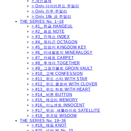
> 개인결제
> Only 다이아몬드 주얼리
> Only 진주 주얼리
> Only 18k 금 주얼리
THE SERIES No. 1~18
> #1_ 한글 HANGEUL
> #2_ 음표 NOTE
> #3_ 인덱스 INDEX
> #4_ 옥타곤 OCTAGON
> #5_ 킹덤키 KINGDOM KEY
> #6_ 미네랄로지 MINERALOGY
> #7_ 카페트 CARPET
> #8_ 투게더 TOGETHER
> #9_ 그로인볼트 GROIN VAULT
> #10_ 고백 CONFESSION
> #11_ 위드 스타 WITH STAR
> #12_ 위드 클로버 WITH CLOVER
> #13_ 위드 하트 WITH HEART
> #14_ 버튼 BUTTON
> #15_ 메모리 MEMORY
> #16_ 이노센트 INNOCENT
> #17_ 위성, 새틀라이트 SATELLITE
> #18_ 위즈덤 WISDOM
THE SERIES No. 19~36
> #19_ 매듭 KNOT
> #20_ 넘버 텐 No. 10