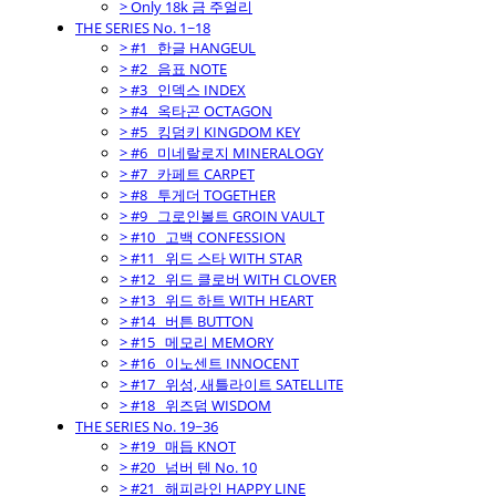
> Only 18k 금 주얼리
THE SERIES No. 1~18
> #1_ 한글 HANGEUL
> #2_ 음표 NOTE
> #3_ 인덱스 INDEX
> #4_ 옥타곤 OCTAGON
> #5_ 킹덤키 KINGDOM KEY
> #6_ 미네랄로지 MINERALOGY
> #7_ 카페트 CARPET
> #8_ 투게더 TOGETHER
> #9_ 그로인볼트 GROIN VAULT
> #10_ 고백 CONFESSION
> #11_ 위드 스타 WITH STAR
> #12_ 위드 클로버 WITH CLOVER
> #13_ 위드 하트 WITH HEART
> #14_ 버튼 BUTTON
> #15_ 메모리 MEMORY
> #16_ 이노센트 INNOCENT
> #17_ 위성, 새틀라이트 SATELLITE
> #18_ 위즈덤 WISDOM
THE SERIES No. 19~36
> #19_ 매듭 KNOT
> #20_ 넘버 텐 No. 10
> #21_ 해피라인 HAPPY LINE