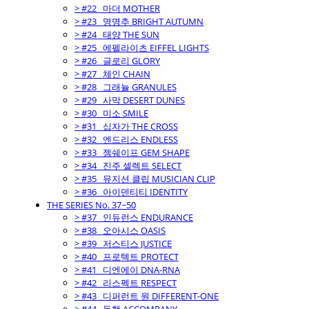
> #22_ 마더 MOTHER
> #23_ 명명추 BRIGHT AUTUMN
> #24_ 태양 THE SUN
> #25_ 에펠라이츠 EIFFEL LIGHTS
> #26_ 글로리 GLORY
> #27_ 체인 CHAIN
> #28_ 그래뉼 GRANULES
> #29_ 사막 DESERT DUNES
> #30_ 미소 SMILE
> #31_ 십자가 THE CROSS
> #32_ 엔드리스 ENDLESS
> #33_ 젬쉐이프 GEM SHAPE
> #34_ 진주 셀렉트 SELECT
> #35_ 뮤지션 클립 MUSICIAN CLIP
> #36_ 아이덴티티 IDENTITY
THE SERIES No. 37~50
> #37_ 인듀런스 ENDURANCE
> #38_ 오아시스 OASIS
> #39_ 저스티스 JUSTICE
> #40_ 프로텍트 PROTECT
> #41_ 디엔에이 DNA-RNA
> #42_ 리스펙트 RESPECT
> #43_ 디퍼런트 원 DIFFERENT-ONE