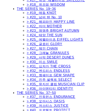
> #17_ 위성, 새틀라이트 SATELLITE
> #18_ 위즈덤 WISDOM
THE SERIES No. 19~36
> #19_ 매듭 KNOT
> #20_ 넘버 텐 No. 10
> #21_ 해피라인 HAPPY LINE
> #22_ 마더 MOTHER
> #23_ 명명추 BRIGHT AUTUMN
> #24_ 태양 THE SUN
> #25_ 에펠라이츠 EIFFEL LIGHTS
> #26_ 글로리 GLORY
> #27_ 체인 CHAIN
> #28_ 그래뉼 GRANULES
> #29_ 사막 DESERT DUNES
> #30_ 미소 SMILE
> #31_ 십자가 THE CROSS
> #32_ 엔드리스 ENDLESS
> #33_ 젬쉐이프 GEM SHAPE
> #34_ 진주 셀렉트 SELECT
> #35_ 뮤지션 클립 MUSICIAN CLIP
> #36_ 아이덴티티 IDENTITY
THE SERIES No. 37~50
> #37_ 인듀런스 ENDURANCE
> #38_ 오아시스 OASIS
> #39_ 저스티스 JUSTICE
> #40_ 프로텍트 PROTECT