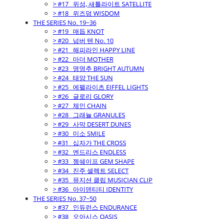
> #17_ 위성, 새틀라이트 SATELLITE
> #18_ 위즈덤 WISDOM
THE SERIES No. 19~36
> #19_ 매듭 KNOT
> #20_ 넘버 텐 No. 10
> #21_ 해피라인 HAPPY LINE
> #22_ 마더 MOTHER
> #23_ 명명추 BRIGHT AUTUMN
> #24_ 태양 THE SUN
> #25_ 에펠라이츠 EIFFEL LIGHTS
> #26_ 글로리 GLORY
> #27_ 체인 CHAIN
> #28_ 그래뉼 GRANULES
> #29_ 사막 DESERT DUNES
> #30_ 미소 SMILE
> #31_ 십자가 THE CROSS
> #32_ 엔드리스 ENDLESS
> #33_ 젬쉐이프 GEM SHAPE
> #34_ 진주 셀렉트 SELECT
> #35_ 뮤지션 클립 MUSICIAN CLIP
> #36_ 아이덴티티 IDENTITY
THE SERIES No. 37~50
> #37_ 인듀런스 ENDURANCE
> #38_ 오아시스 OASIS