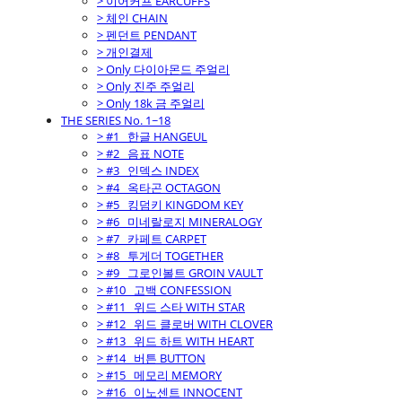
> 이어커프 EARCUFFS
> 체인 CHAIN
> 펜던트 PENDANT
> 개인결제
> Only 다이아몬드 주얼리
> Only 진주 주얼리
> Only 18k 금 주얼리
THE SERIES No. 1~18
> #1_ 한글 HANGEUL
> #2_ 음표 NOTE
> #3_ 인덱스 INDEX
> #4_ 옥타곤 OCTAGON
> #5_ 킹덤키 KINGDOM KEY
> #6_ 미네랄로지 MINERALOGY
> #7_ 카페트 CARPET
> #8_ 투게더 TOGETHER
> #9_ 그로인볼트 GROIN VAULT
> #10_ 고백 CONFESSION
> #11_ 위드 스타 WITH STAR
> #12_ 위드 클로버 WITH CLOVER
> #13_ 위드 하트 WITH HEART
> #14_ 버튼 BUTTON
> #15_ 메모리 MEMORY
> #16_ 이노센트 INNOCENT