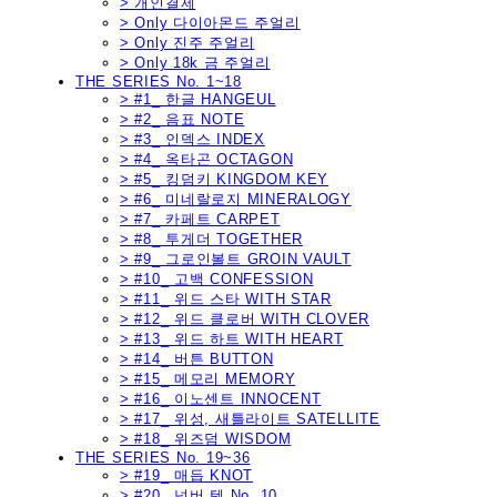
> 개인결제
> Only 다이아몬드 주얼리
> Only 진주 주얼리
> Only 18k 금 주얼리
THE SERIES No. 1~18
> #1_ 한글 HANGEUL
> #2_ 음표 NOTE
> #3_ 인덱스 INDEX
> #4_ 옥타곤 OCTAGON
> #5_ 킹덤키 KINGDOM KEY
> #6_ 미네랄로지 MINERALOGY
> #7_ 카페트 CARPET
> #8_ 투게더 TOGETHER
> #9_ 그로인볼트 GROIN VAULT
> #10_ 고백 CONFESSION
> #11_ 위드 스타 WITH STAR
> #12_ 위드 클로버 WITH CLOVER
> #13_ 위드 하트 WITH HEART
> #14_ 버튼 BUTTON
> #15_ 메모리 MEMORY
> #16_ 이노센트 INNOCENT
> #17_ 위성, 새틀라이트 SATELLITE
> #18_ 위즈덤 WISDOM
THE SERIES No. 19~36
> #19_ 매듭 KNOT
> #20_ 넘버 텐 No. 10