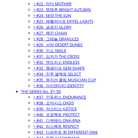
> #22_ 마더 MOTHER
> #23_ 명명추 BRIGHT AUTUMN
> #24_ 태양 THE SUN
> #25_ 에펠라이츠 EIFFEL LIGHTS
> #26_ 글로리 GLORY
> #27_ 체인 CHAIN
> #28_ 그래뉼 GRANULES
> #29_ 사막 DESERT DUNES
> #30_ 미소 SMILE
> #31_ 십자가 THE CROSS
> #32_ 엔드리스 ENDLESS
> #33_ 젬쉐이프 GEM SHAPE
> #34_ 진주 셀렉트 SELECT
> #35_ 뮤지션 클립 MUSICIAN CLIP
> #36_ 아이덴티티 IDENTITY
THE SERIES No. 37~50
> #37_ 인듀런스 ENDURANCE
> #38_ 오아시스 OASIS
> #39_ 저스티스 JUSTICE
> #40_ 프로텍트 PROTECT
> #41_ 디엔에이 DNA-RNA
> #42_ 리스펙트 RESPECT
> #43_ 디퍼런트 원 DIFFERENT-ONE