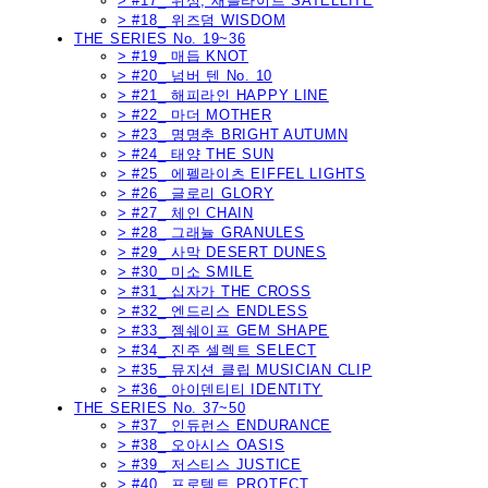
> #17_ 위성, 새틀라이트 SATELLITE
> #18_ 위즈덤 WISDOM
THE SERIES No. 19~36
> #19_ 매듭 KNOT
> #20_ 넘버 텐 No. 10
> #21_ 해피라인 HAPPY LINE
> #22_ 마더 MOTHER
> #23_ 명명추 BRIGHT AUTUMN
> #24_ 태양 THE SUN
> #25_ 에펠라이츠 EIFFEL LIGHTS
> #26_ 글로리 GLORY
> #27_ 체인 CHAIN
> #28_ 그래뉼 GRANULES
> #29_ 사막 DESERT DUNES
> #30_ 미소 SMILE
> #31_ 십자가 THE CROSS
> #32_ 엔드리스 ENDLESS
> #33_ 젬쉐이프 GEM SHAPE
> #34_ 진주 셀렉트 SELECT
> #35_ 뮤지션 클립 MUSICIAN CLIP
> #36_ 아이덴티티 IDENTITY
THE SERIES No. 37~50
> #37_ 인듀런스 ENDURANCE
> #38_ 오아시스 OASIS
> #39_ 저스티스 JUSTICE
> #40_ 프로텍트 PROTECT