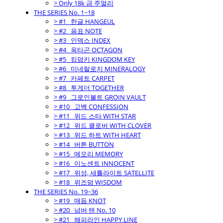
> Only 18k 금 주얼리
THE SERIES No. 1~18
> #1_ 한글 HANGEUL
> #2_ 음표 NOTE
> #3_ 인덱스 INDEX
> #4_ 옥타곤 OCTAGON
> #5_ 킹덤키 KINGDOM KEY
> #6_ 미네랄로지 MINERALOGY
> #7_ 카페트 CARPET
> #8_ 투게더 TOGETHER
> #9_ 그로인볼트 GROIN VAULT
> #10_ 고백 CONFESSION
> #11_ 위드 스타 WITH STAR
> #12_ 위드 클로버 WITH CLOVER
> #13_ 위드 하트 WITH HEART
> #14_ 버튼 BUTTON
> #15_ 메모리 MEMORY
> #16_ 이노센트 INNOCENT
> #17_ 위성, 새틀라이트 SATELLITE
> #18_ 위즈덤 WISDOM
THE SERIES No. 19~36
> #19_ 매듭 KNOT
> #20_ 넘버 텐 No. 10
> #21_ 해피라인 HAPPY LINE