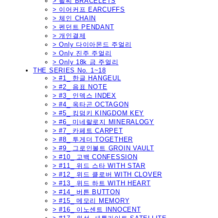
> 팔찌 BRACELETS
> 이어커프 EARCUFFS
> 체인 CHAIN
> 펜던트 PENDANT
> 개인결제
> Only 다이아몬드 주얼리
> Only 진주 주얼리
> Only 18k 금 주얼리
THE SERIES No. 1~18
> #1_ 한글 HANGEUL
> #2_ 음표 NOTE
> #3_ 인덱스 INDEX
> #4_ 옥타곤 OCTAGON
> #5_ 킹덤키 KINGDOM KEY
> #6_ 미네랄로지 MINERALOGY
> #7_ 카페트 CARPET
> #8_ 투게더 TOGETHER
> #9_ 그로인볼트 GROIN VAULT
> #10_ 고백 CONFESSION
> #11_ 위드 스타 WITH STAR
> #12_ 위드 클로버 WITH CLOVER
> #13_ 위드 하트 WITH HEART
> #14_ 버튼 BUTTON
> #15_ 메모리 MEMORY
> #16_ 이노센트 INNOCENT