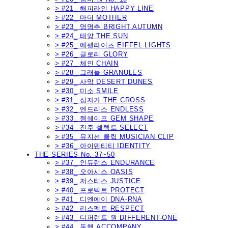
> #21_ 해피라인 HAPPY LINE
> #22_ 마더 MOTHER
> #23_ 명명추 BRIGHT AUTUMN
> #24_ 태양 THE SUN
> #25_ 에펠라이츠 EIFFEL LIGHTS
> #26_ 글로리 GLORY
> #27_ 체인 CHAIN
> #28_ 그래뉼 GRANULES
> #29_ 사막 DESERT DUNES
> #30_ 미소 SMILE
> #31_ 십자가 THE CROSS
> #32_ 엔드리스 ENDLESS
> #33_ 젬쉐이프 GEM SHAPE
> #34_ 진주 셀렉트 SELECT
> #35_ 뮤지션 클립 MUSICIAN CLIP
> #36_ 아이덴티티 IDENTITY
THE SERIES No. 37~50
> #37_ 인듀런스 ENDURANCE
> #38_ 오아시스 OASIS
> #39_ 저스티스 JUSTICE
> #40_ 프로텍트 PROTECT
> #41_ 디엔에이 DNA-RNA
> #42_ 리스펙트 RESPECT
> #43_ 디퍼런트 원 DIFFERENT-ONE
> #44_ 동행 ACCOMPANY