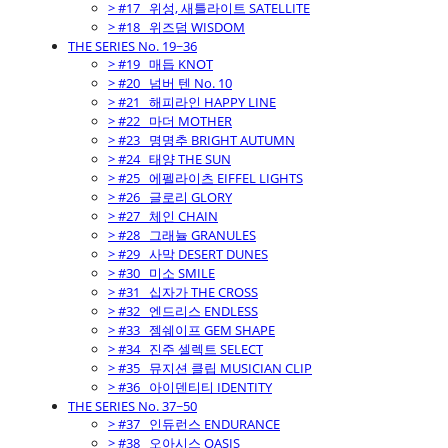
> #17_ 위성, 새틀라이트 SATELLITE
> #18_ 위즈덤 WISDOM
THE SERIES No. 19~36
> #19_ 매듭 KNOT
> #20_ 넘버 텐 No. 10
> #21_ 해피라인 HAPPY LINE
> #22_ 마더 MOTHER
> #23_ 명명추 BRIGHT AUTUMN
> #24_ 태양 THE SUN
> #25_ 에펠라이츠 EIFFEL LIGHTS
> #26_ 글로리 GLORY
> #27_ 체인 CHAIN
> #28_ 그래뉼 GRANULES
> #29_ 사막 DESERT DUNES
> #30_ 미소 SMILE
> #31_ 십자가 THE CROSS
> #32_ 엔드리스 ENDLESS
> #33_ 젬쉐이프 GEM SHAPE
> #34_ 진주 셀렉트 SELECT
> #35_ 뮤지션 클립 MUSICIAN CLIP
> #36_ 아이덴티티 IDENTITY
THE SERIES No. 37~50
> #37_ 인듀런스 ENDURANCE
> #38_ 오아시스 OASIS