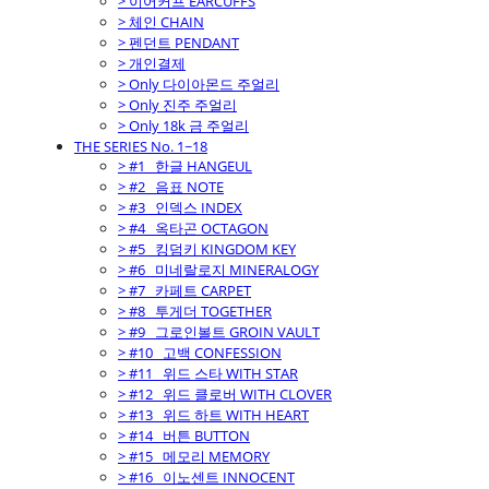
> 이어커프 EARCUFFS
> 체인 CHAIN
> 펜던트 PENDANT
> 개인결제
> Only 다이아몬드 주얼리
> Only 진주 주얼리
> Only 18k 금 주얼리
THE SERIES No. 1~18
> #1_ 한글 HANGEUL
> #2_ 음표 NOTE
> #3_ 인덱스 INDEX
> #4_ 옥타곤 OCTAGON
> #5_ 킹덤키 KINGDOM KEY
> #6_ 미네랄로지 MINERALOGY
> #7_ 카페트 CARPET
> #8_ 투게더 TOGETHER
> #9_ 그로인볼트 GROIN VAULT
> #10_ 고백 CONFESSION
> #11_ 위드 스타 WITH STAR
> #12_ 위드 클로버 WITH CLOVER
> #13_ 위드 하트 WITH HEART
> #14_ 버튼 BUTTON
> #15_ 메모리 MEMORY
> #16_ 이노센트 INNOCENT