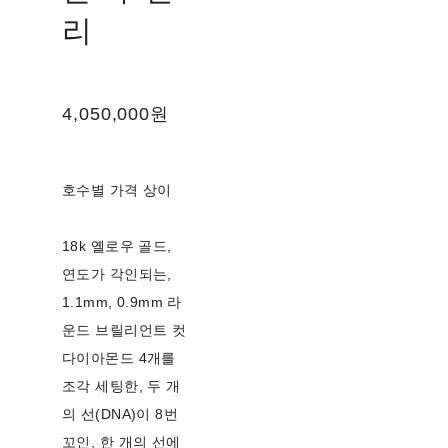
리
4,050,000원
호수별 가격 상이
18k 옐로우 골드,
연도가 각인되는,
1.1mm, 0.9mm 라
운드 브릴리언트 컷
다이아몬드 4개를
조각 세팅한, 두 개
의 선(DNA)이 8번
꼬인, 한 개의 선에