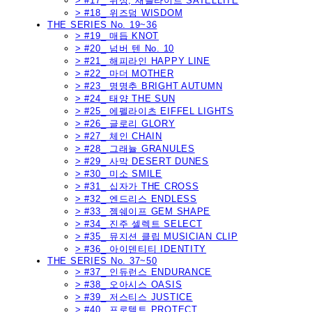
> #17_ 위성, 새틀라이트 SATELLITE
> #18_ 위즈덤 WISDOM
THE SERIES No. 19~36
> #19_ 매듭 KNOT
> #20_ 넘버 텐 No. 10
> #21_ 해피라인 HAPPY LINE
> #22_ 마더 MOTHER
> #23_ 명명추 BRIGHT AUTUMN
> #24_ 태양 THE SUN
> #25_ 에펠라이츠 EIFFEL LIGHTS
> #26_ 글로리 GLORY
> #27_ 체인 CHAIN
> #28_ 그래뉼 GRANULES
> #29_ 사막 DESERT DUNES
> #30_ 미소 SMILE
> #31_ 십자가 THE CROSS
> #32_ 엔드리스 ENDLESS
> #33_ 젬쉐이프 GEM SHAPE
> #34_ 진주 셀렉트 SELECT
> #35_ 뮤지션 클립 MUSICIAN CLIP
> #36_ 아이덴티티 IDENTITY
THE SERIES No. 37~50
> #37_ 인듀런스 ENDURANCE
> #38_ 오아시스 OASIS
> #39_ 저스티스 JUSTICE
> #40_ 프로텍트 PROTECT