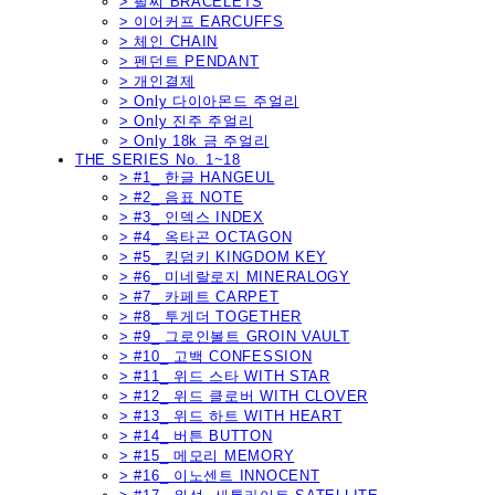
> 팔찌 BRACELETS
> 이어커프 EARCUFFS
> 체인 CHAIN
> 펜던트 PENDANT
> 개인결제
> Only 다이아몬드 주얼리
> Only 진주 주얼리
> Only 18k 금 주얼리
THE SERIES No. 1~18
> #1_ 한글 HANGEUL
> #2_ 음표 NOTE
> #3_ 인덱스 INDEX
> #4_ 옥타곤 OCTAGON
> #5_ 킹덤키 KINGDOM KEY
> #6_ 미네랄로지 MINERALOGY
> #7_ 카페트 CARPET
> #8_ 투게더 TOGETHER
> #9_ 그로인볼트 GROIN VAULT
> #10_ 고백 CONFESSION
> #11_ 위드 스타 WITH STAR
> #12_ 위드 클로버 WITH CLOVER
> #13_ 위드 하트 WITH HEART
> #14_ 버튼 BUTTON
> #15_ 메모리 MEMORY
> #16_ 이노센트 INNOCENT