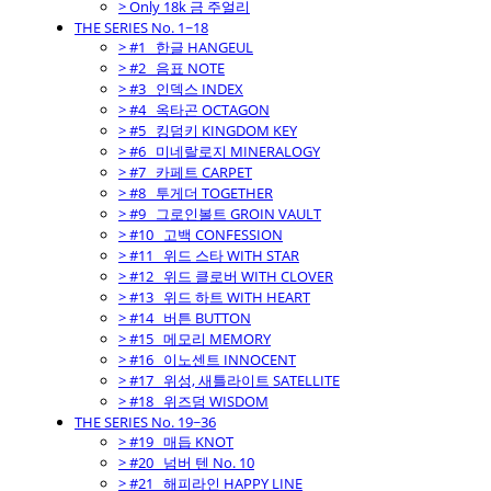
> Only 18k 금 주얼리
THE SERIES No. 1~18
> #1_ 한글 HANGEUL
> #2_ 음표 NOTE
> #3_ 인덱스 INDEX
> #4_ 옥타곤 OCTAGON
> #5_ 킹덤키 KINGDOM KEY
> #6_ 미네랄로지 MINERALOGY
> #7_ 카페트 CARPET
> #8_ 투게더 TOGETHER
> #9_ 그로인볼트 GROIN VAULT
> #10_ 고백 CONFESSION
> #11_ 위드 스타 WITH STAR
> #12_ 위드 클로버 WITH CLOVER
> #13_ 위드 하트 WITH HEART
> #14_ 버튼 BUTTON
> #15_ 메모리 MEMORY
> #16_ 이노센트 INNOCENT
> #17_ 위성, 새틀라이트 SATELLITE
> #18_ 위즈덤 WISDOM
THE SERIES No. 19~36
> #19_ 매듭 KNOT
> #20_ 넘버 텐 No. 10
> #21_ 해피라인 HAPPY LINE