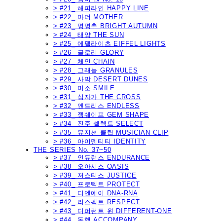
> #21_ 해피라인 HAPPY LINE
> #22_ 마더 MOTHER
> #23_ 명명추 BRIGHT AUTUMN
> #24_ 태양 THE SUN
> #25_ 에펠라이츠 EIFFEL LIGHTS
> #26_ 글로리 GLORY
> #27_ 체인 CHAIN
> #28_ 그래뉼 GRANULES
> #29_ 사막 DESERT DUNES
> #30_ 미소 SMILE
> #31_ 십자가 THE CROSS
> #32_ 엔드리스 ENDLESS
> #33_ 젬쉐이프 GEM SHAPE
> #34_ 진주 셀렉트 SELECT
> #35_ 뮤지션 클립 MUSICIAN CLIP
> #36_ 아이덴티티 IDENTITY
THE SERIES No. 37~50
> #37_ 인듀런스 ENDURANCE
> #38_ 오아시스 OASIS
> #39_ 저스티스 JUSTICE
> #40_ 프로텍트 PROTECT
> #41_ 디엔에이 DNA-RNA
> #42_ 리스펙트 RESPECT
> #43_ 디퍼런트 원 DIFFERENT-ONE
> #44_ 동행 ACCOMPANY