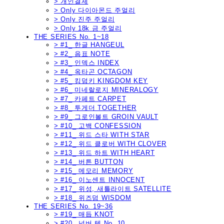
> 개인결제
> Only 다이아몬드 주얼리
> Only 진주 주얼리
> Only 18k 금 주얼리
THE SERIES No. 1~18
> #1_ 한글 HANGEUL
> #2_ 음표 NOTE
> #3_ 인덱스 INDEX
> #4_ 옥타곤 OCTAGON
> #5_ 킹덤키 KINGDOM KEY
> #6_ 미네랄로지 MINERALOGY
> #7_ 카페트 CARPET
> #8_ 투게더 TOGETHER
> #9_ 그로인볼트 GROIN VAULT
> #10_ 고백 CONFESSION
> #11_ 위드 스타 WITH STAR
> #12_ 위드 클로버 WITH CLOVER
> #13_ 위드 하트 WITH HEART
> #14_ 버튼 BUTTON
> #15_ 메모리 MEMORY
> #16_ 이노센트 INNOCENT
> #17_ 위성, 새틀라이트 SATELLITE
> #18_ 위즈덤 WISDOM
THE SERIES No. 19~36
> #19_ 매듭 KNOT
> #20_ 넘버 텐 No. 10