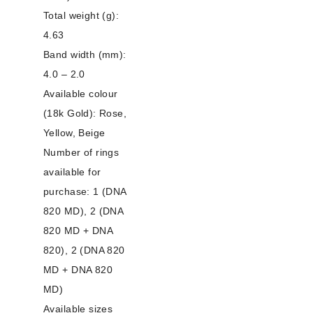
Total weight (g):
4.63
Band width (mm):
4.0 – 2.0
Available colour
(18k Gold): Rose,
Yellow, Beige
Number of rings
available for
purchase: 1 (DNA
820 MD), 2 (DNA
820 MD + DNA
820), 2 (DNA 820
MD + DNA 820
MD)
Available sizes