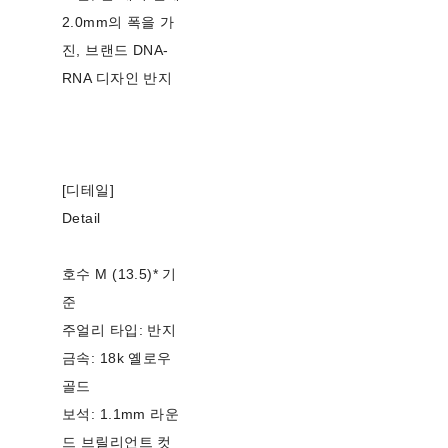
2.0mm의 폭을 가
진, 브랜드 DNA-
RNA 디자인 반지
[디테일]
Detail
호수 M (13.5)* 기
준
주얼리 타입: 반지
금속: 18k 옐로우
골드
보석: 1.1mm 라운
드 브릴리언트 컷