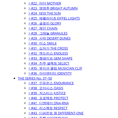
> #22_ 마더 MOTHER
> #23_ 명명추 BRIGHT AUTUMN
> #24_ 태양 THE SUN
> #25_ 에펠라이츠 EIFFEL LIGHTS
> #26_ 글로리 GLORY
> #27_ 체인 CHAIN
> #28_ 그래뉼 GRANULES
> #29_ 사막 DESERT DUNES
> #30_ 미소 SMILE
> #31_ 십자가 THE CROSS
> #32_ 엔드리스 ENDLESS
> #33_ 젬쉐이프 GEM SHAPE
> #34_ 진주 셀렉트 SELECT
> #35_ 뮤지션 클립 MUSICIAN CLIP
> #36_ 아이덴티티 IDENTITY
THE SERIES No. 37~50
> #37_ 인듀런스 ENDURANCE
> #38_ 오아시스 OASIS
> #39_ 저스티스 JUSTICE
> #40_ 프로텍트 PROTECT
> #41_ 디엔에이 DNA-RNA
> #42_ 리스펙트 RESPECT
> #43_ 디퍼런트 원 DIFFERENT-ONE