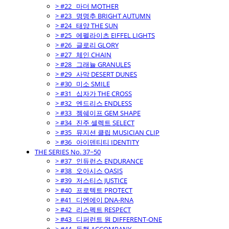
> #22_ 마더 MOTHER
> #23_ 명명추 BRIGHT AUTUMN
> #24_ 태양 THE SUN
> #25_ 에펠라이츠 EIFFEL LIGHTS
> #26_ 글로리 GLORY
> #27_ 체인 CHAIN
> #28_ 그래뉼 GRANULES
> #29_ 사막 DESERT DUNES
> #30_ 미소 SMILE
> #31_ 십자가 THE CROSS
> #32_ 엔드리스 ENDLESS
> #33_ 젬쉐이프 GEM SHAPE
> #34_ 진주 셀렉트 SELECT
> #35_ 뮤지션 클립 MUSICIAN CLIP
> #36_ 아이덴티티 IDENTITY
THE SERIES No. 37~50
> #37_ 인듀런스 ENDURANCE
> #38_ 오아시스 OASIS
> #39_ 저스티스 JUSTICE
> #40_ 프로텍트 PROTECT
> #41_ 디엔에이 DNA-RNA
> #42_ 리스펙트 RESPECT
> #43_ 디퍼런트 원 DIFFERENT-ONE