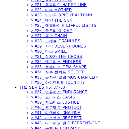
> #21_ 해피라인 HAPPY LINE
> #22_ 마더 MOTHER
> #23_ 명명추 BRIGHT AUTUMN
> #24_ 태양 THE SUN
> #25_ 에펠라이츠 EIFFEL LIGHTS
> #26_ 글로리 GLORY
> #27_ 체인 CHAIN
> #28_ 그래뉼 GRANULES
> #29_ 사막 DESERT DUNES
> #30_ 미소 SMILE
> #31_ 십자가 THE CROSS
> #32_ 엔드리스 ENDLESS
> #33_ 젬쉐이프 GEM SHAPE
> #34_ 진주 셀렉트 SELECT
> #35_ 뮤지션 클립 MUSICIAN CLIP
> #36_ 아이덴티티 IDENTITY
THE SERIES No. 37~50
> #37_ 인듀런스 ENDURANCE
> #38_ 오아시스 OASIS
> #39_ 저스티스 JUSTICE
> #40_ 프로텍트 PROTECT
> #41_ 디엔에이 DNA-RNA
> #42_ 리스펙트 RESPECT
> #43_ 디퍼런트 원 DIFFERENT-ONE
> #44_ 동행 ACCOMPANY