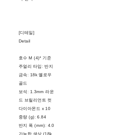
[디테일]
Detail
호수 M (4)* 기준
주얼리 타입: 반지
금속: 18k 옐로우
골드
보석: 1.3mm 라운
드 브릴리언트 컷
다이아몬드 x 10
중량 (g): 6.84
반지 폭 (mm): 4.0
가능한 색상 (18k