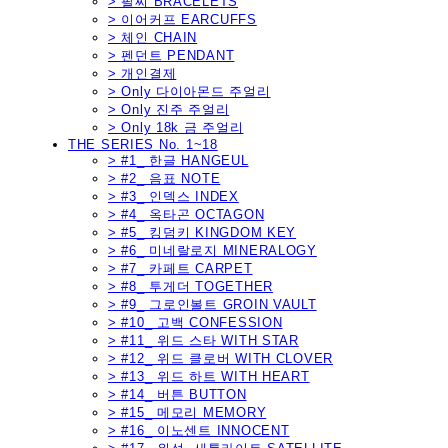
> 팔찌 BRACELETS
> 이어커프 EARCUFFS
> 체인 CHAIN
> 펜던트 PENDANT
> 개인결제
> Only 다이아몬드 주얼리
> Only 진주 주얼리
> Only 18k 금 주얼리
THE SERIES No. 1~18
> #1_ 한글 HANGEUL
> #2_ 음표 NOTE
> #3_ 인덱스 INDEX
> #4_ 옥타곤 OCTAGON
> #5_ 킹덤키 KINGDOM KEY
> #6_ 미네랄로지 MINERALOGY
> #7_ 카페트 CARPET
> #8_ 투게더 TOGETHER
> #9_ 그로인볼트 GROIN VAULT
> #10_ 고백 CONFESSION
> #11_ 위드 스타 WITH STAR
> #12_ 위드 클로버 WITH CLOVER
> #13_ 위드 하트 WITH HEART
> #14_ 버튼 BUTTON
> #15_ 메모리 MEMORY
> #16_ 이노센트 INNOCENT