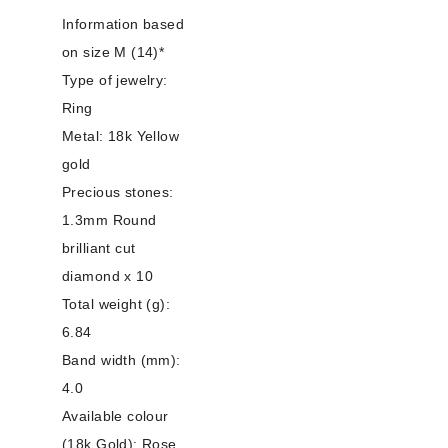
Information based
on size M (14)*
Type of jewelry:
Ring
Metal: 18k Yellow
gold
Precious stones:
1.3mm Round
brilliant cut
diamond x 10
Total weight (g):
6.84
Band width (mm):
4.0
Available colour
(18k Gold): Rose,