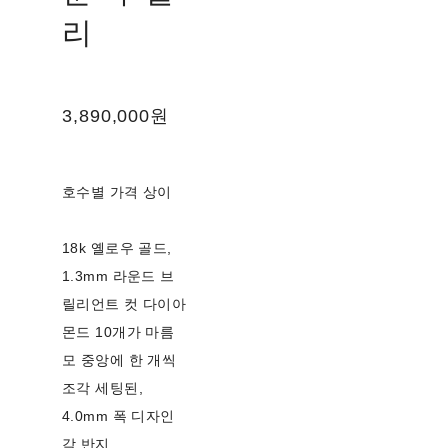
리
3,890,000원
호수별 가격 상이
18k 옐로우 골드,
1.3mm 라운드 브
릴리언트 컷 다이아
몬드 10개가 마름
모 중앙에 한 개씩
조각 세팅된,
4.0mm 폭 디자인
각 반지