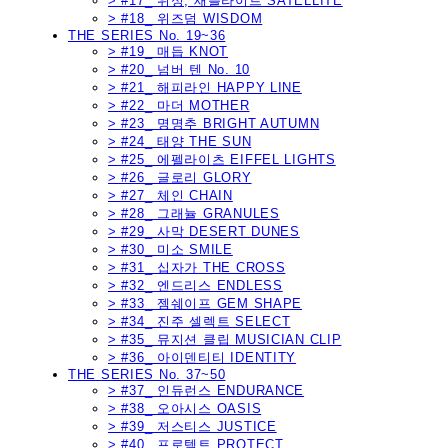
> #17_ 위성, 새틀라이트 SATELLITE
> #18_ 위즈덤 WISDOM
THE SERIES No. 19~36
> #19_ 매듭 KNOT
> #20_ 넘버 텐 No. 10
> #21_ 해피라인 HAPPY LINE
> #22_ 마더 MOTHER
> #23_ 명명추 BRIGHT AUTUMN
> #24_ 태양 THE SUN
> #25_ 에펠라이츠 EIFFEL LIGHTS
> #26_ 글로리 GLORY
> #27_ 체인 CHAIN
> #28_ 그래뉼 GRANULES
> #29_ 사막 DESERT DUNES
> #30_ 미소 SMILE
> #31_ 십자가 THE CROSS
> #32_ 엔드리스 ENDLESS
> #33_ 젬쉐이프 GEM SHAPE
> #34_ 진주 셀렉트 SELECT
> #35_ 뮤지션 클립 MUSICIAN CLIP
> #36_ 아이덴티티 IDENTITY
THE SERIES No. 37~50
> #37_ 인듀런스 ENDURANCE
> #38_ 오아시스 OASIS
> #39_ 저스티스 JUSTICE
> #40_ 프로텍트 PROTECT