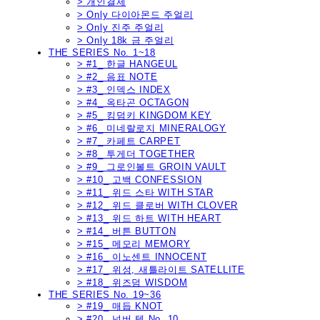
> 개인결제
> Only 다이아몬드 주얼리
> Only 진주 주얼리
> Only 18k 금 주얼리
THE SERIES No. 1~18
> #1_ 한글 HANGEUL
> #2_ 음표 NOTE
> #3_ 인덱스 INDEX
> #4_ 옥타곤 OCTAGON
> #5_ 킹덤키 KINGDOM KEY
> #6_ 미네랄로지 MINERALOGY
> #7_ 카페트 CARPET
> #8_ 투게더 TOGETHER
> #9_ 그로인볼트 GROIN VAULT
> #10_ 고백 CONFESSION
> #11_ 위드 스타 WITH STAR
> #12_ 위드 클로버 WITH CLOVER
> #13_ 위드 하트 WITH HEART
> #14_ 버튼 BUTTON
> #15_ 메모리 MEMORY
> #16_ 이노센트 INNOCENT
> #17_ 위성, 새틀라이트 SATELLITE
> #18_ 위즈덤 WISDOM
THE SERIES No. 19~36
> #19_ 매듭 KNOT
> #20_ 넘버 텐 No. 10