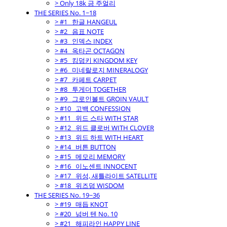
> Only 18k 금 주얼리
THE SERIES No. 1~18
> #1_ 한글 HANGEUL
> #2_ 음표 NOTE
> #3_ 인덱스 INDEX
> #4_ 옥타곤 OCTAGON
> #5_ 킹덤키 KINGDOM KEY
> #6_ 미네랄로지 MINERALOGY
> #7_ 카페트 CARPET
> #8_ 투게더 TOGETHER
> #9_ 그로인볼트 GROIN VAULT
> #10_ 고백 CONFESSION
> #11_ 위드 스타 WITH STAR
> #12_ 위드 클로버 WITH CLOVER
> #13_ 위드 하트 WITH HEART
> #14_ 버튼 BUTTON
> #15_ 메모리 MEMORY
> #16_ 이노센트 INNOCENT
> #17_ 위성, 새틀라이트 SATELLITE
> #18_ 위즈덤 WISDOM
THE SERIES No. 19~36
> #19_ 매듭 KNOT
> #20_ 넘버 텐 No. 10
> #21_ 해피라인 HAPPY LINE