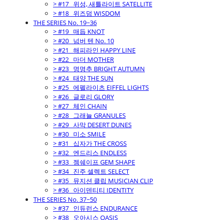
> #17_ 위성, 새틀라이트 SATELLITE
> #18_ 위즈덤 WISDOM
THE SERIES No. 19~36
> #19_ 매듭 KNOT
> #20_ 넘버 텐 No. 10
> #21_ 해피라인 HAPPY LINE
> #22_ 마더 MOTHER
> #23_ 명명추 BRIGHT AUTUMN
> #24_ 태양 THE SUN
> #25_ 에펠라이츠 EIFFEL LIGHTS
> #26_ 글로리 GLORY
> #27_ 체인 CHAIN
> #28_ 그래뉼 GRANULES
> #29_ 사막 DESERT DUNES
> #30_ 미소 SMILE
> #31_ 십자가 THE CROSS
> #32_ 엔드리스 ENDLESS
> #33_ 젬쉐이프 GEM SHAPE
> #34_ 진주 셀렉트 SELECT
> #35_ 뮤지션 클립 MUSICIAN CLIP
> #36_ 아이덴티티 IDENTITY
THE SERIES No. 37~50
> #37_ 인듀런스 ENDURANCE
> #38_ 오아시스 OASIS