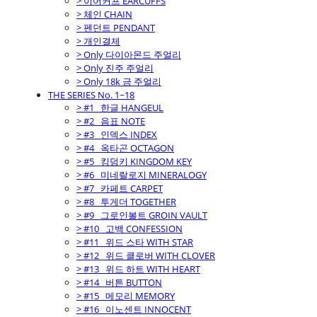
> 이어커프 EARCUFFS
> 체인 CHAIN
> 펜던트 PENDANT
> 개인결제
> Only 다이아몬드 주얼리
> Only 진주 주얼리
> Only 18k 금 주얼리
THE SERIES No. 1~18
> #1_ 한글 HANGEUL
> #2_ 음표 NOTE
> #3_ 인덱스 INDEX
> #4_ 옥타곤 OCTAGON
> #5_ 킹덤키 KINGDOM KEY
> #6_ 미네랄로지 MINERALOGY
> #7_ 카페트 CARPET
> #8_ 투게더 TOGETHER
> #9_ 그로인볼트 GROIN VAULT
> #10_ 고백 CONFESSION
> #11_ 위드 스타 WITH STAR
> #12_ 위드 클로버 WITH CLOVER
> #13_ 위드 하트 WITH HEART
> #14_ 버튼 BUTTON
> #15_ 메모리 MEMORY
> #16_ 이노센트 INNOCENT