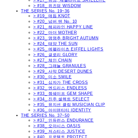
> #17_ 위성, 새틀라이트 SATELLITE
> #18_ 위즈덤 WISDOM
THE SERIES No. 19~36
> #19_ 매듭 KNOT
> #20_ 넘버 텐 No. 10
> #21_ 해피라인 HAPPY LINE
> #22_ 마더 MOTHER
> #23_ 명명추 BRIGHT AUTUMN
> #24_ 태양 THE SUN
> #25_ 에펠라이츠 EIFFEL LIGHTS
> #26_ 글로리 GLORY
> #27_ 체인 CHAIN
> #28_ 그래뉼 GRANULES
> #29_ 사막 DESERT DUNES
> #30_ 미소 SMILE
> #31_ 십자가 THE CROSS
> #32_ 엔드리스 ENDLESS
> #33_ 젬쉐이프 GEM SHAPE
> #34_ 진주 셀렉트 SELECT
> #35_ 뮤지션 클립 MUSICIAN CLIP
> #36_ 아이덴티티 IDENTITY
THE SERIES No. 37~50
> #37_ 인듀런스 ENDURANCE
> #38_ 오아시스 OASIS
> #39_ 저스티스 JUSTICE
> #40_ 프로텍트 PROTECT