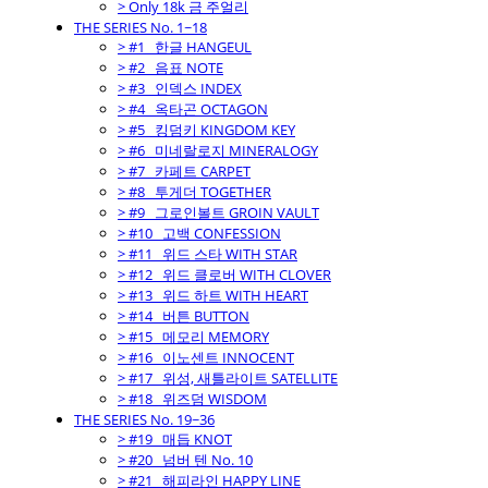
> Only 18k 금 주얼리
THE SERIES No. 1~18
> #1_ 한글 HANGEUL
> #2_ 음표 NOTE
> #3_ 인덱스 INDEX
> #4_ 옥타곤 OCTAGON
> #5_ 킹덤키 KINGDOM KEY
> #6_ 미네랄로지 MINERALOGY
> #7_ 카페트 CARPET
> #8_ 투게더 TOGETHER
> #9_ 그로인볼트 GROIN VAULT
> #10_ 고백 CONFESSION
> #11_ 위드 스타 WITH STAR
> #12_ 위드 클로버 WITH CLOVER
> #13_ 위드 하트 WITH HEART
> #14_ 버튼 BUTTON
> #15_ 메모리 MEMORY
> #16_ 이노센트 INNOCENT
> #17_ 위성, 새틀라이트 SATELLITE
> #18_ 위즈덤 WISDOM
THE SERIES No. 19~36
> #19_ 매듭 KNOT
> #20_ 넘버 텐 No. 10
> #21_ 해피라인 HAPPY LINE