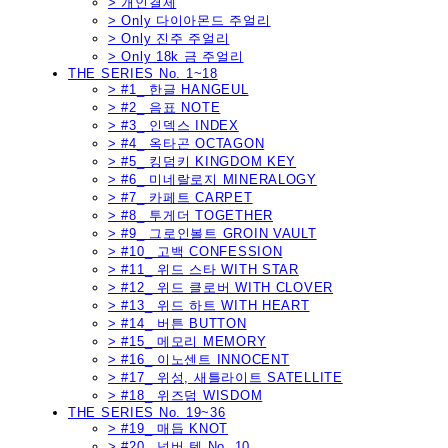
> 개인결제
> Only 다이아몬드 주얼리
> Only 진주 주얼리
> Only 18k 금 주얼리
THE SERIES No. 1~18
> #1_ 한글 HANGEUL
> #2_ 음표 NOTE
> #3_ 인덱스 INDEX
> #4_ 옥타곤 OCTAGON
> #5_ 킹덤키 KINGDOM KEY
> #6_ 미네랄로지 MINERALOGY
> #7_ 카페트 CARPET
> #8_ 투게더 TOGETHER
> #9_ 그로인볼트 GROIN VAULT
> #10_ 고백 CONFESSION
> #11_ 위드 스타 WITH STAR
> #12_ 위드 클로버 WITH CLOVER
> #13_ 위드 하트 WITH HEART
> #14_ 버튼 BUTTON
> #15_ 메모리 MEMORY
> #16_ 이노센트 INNOCENT
> #17_ 위성, 새틀라이트 SATELLITE
> #18_ 위즈덤 WISDOM
THE SERIES No. 19~36
> #19_ 매듭 KNOT
> #20_ 넘버 텐 No. 10