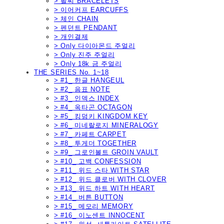
> 팔찌 BRACELETS
> 이어커프 EARCUFFS
> 체인 CHAIN
> 펜던트 PENDANT
> 개인결제
> Only 다이아몬드 주얼리
> Only 진주 주얼리
> Only 18k 금 주얼리
THE SERIES No. 1~18
> #1_ 한글 HANGEUL
> #2_ 음표 NOTE
> #3_ 인덱스 INDEX
> #4_ 옥타곤 OCTAGON
> #5_ 킹덤키 KINGDOM KEY
> #6_ 미네랄로지 MINERALOGY
> #7_ 카페트 CARPET
> #8_ 투게더 TOGETHER
> #9_ 그로인볼트 GROIN VAULT
> #10_ 고백 CONFESSION
> #11_ 위드 스타 WITH STAR
> #12_ 위드 클로버 WITH CLOVER
> #13_ 위드 하트 WITH HEART
> #14_ 버튼 BUTTON
> #15_ 메모리 MEMORY
> #16_ 이노센트 INNOCENT