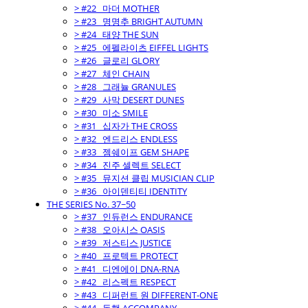
> #22_ 마더 MOTHER
> #23_ 명명추 BRIGHT AUTUMN
> #24_ 태양 THE SUN
> #25_ 에펠라이츠 EIFFEL LIGHTS
> #26_ 글로리 GLORY
> #27_ 체인 CHAIN
> #28_ 그래뉼 GRANULES
> #29_ 사막 DESERT DUNES
> #30_ 미소 SMILE
> #31_ 십자가 THE CROSS
> #32_ 엔드리스 ENDLESS
> #33_ 젬쉐이프 GEM SHAPE
> #34_ 진주 셀렉트 SELECT
> #35_ 뮤지션 클립 MUSICIAN CLIP
> #36_ 아이덴티티 IDENTITY
THE SERIES No. 37~50
> #37_ 인듀런스 ENDURANCE
> #38_ 오아시스 OASIS
> #39_ 저스티스 JUSTICE
> #40_ 프로텍트 PROTECT
> #41_ 디엔에이 DNA-RNA
> #42_ 리스펙트 RESPECT
> #43_ 디퍼런트 원 DIFFERENT-ONE