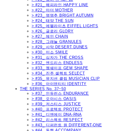
> #21_ 해피라인 HAPPY LINE
> #22_ 마더 MOTHER
> #23_ 명명추 BRIGHT AUTUMN
> #24_ 태양 THE SUN
> #25_ 에펠라이츠 EIFFEL LIGHTS
> #26_ 글로리 GLORY
> #27_ 체인 CHAIN
> #28_ 그래뉼 GRANULES
> #29_ 사막 DESERT DUNES
> #30_ 미소 SMILE
> #31_ 십자가 THE CROSS
> #32_ 엔드리스 ENDLESS
> #33_ 젬쉐이프 GEM SHAPE
> #34_ 진주 셀렉트 SELECT
> #35_ 뮤지션 클립 MUSICIAN CLIP
> #36_ 아이덴티티 IDENTITY
THE SERIES No. 37~50
> #37_ 인듀런스 ENDURANCE
> #38_ 오아시스 OASIS
> #39_ 저스티스 JUSTICE
> #40_ 프로텍트 PROTECT
> #41_ 디엔에이 DNA-RNA
> #42_ 리스펙트 RESPECT
> #43_ 디퍼런트 원 DIFFERENT-ONE
> #44_ 동행 ACCOMPANY