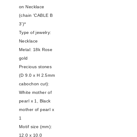
on Necklace
(chain ‘CABLE B
3’)*
Type of jewelry:
Necklace
Metal: 18k Rose
gold
Precious stones
(D 9.0 x H 2.5mm
cabochon cut):
White mother of
pearl x 1, Black
mother of pearl x
1
Motif size (mm):
12.0 x 10.0