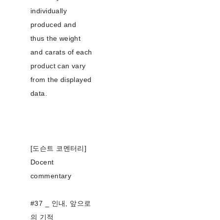
individually
produced and
thus the weight
and carats of each
product can vary
from the displayed
data.
[도슨트 코멘터리]
Docent
commentary
#37 _ 인내, 앞으로
의 기적