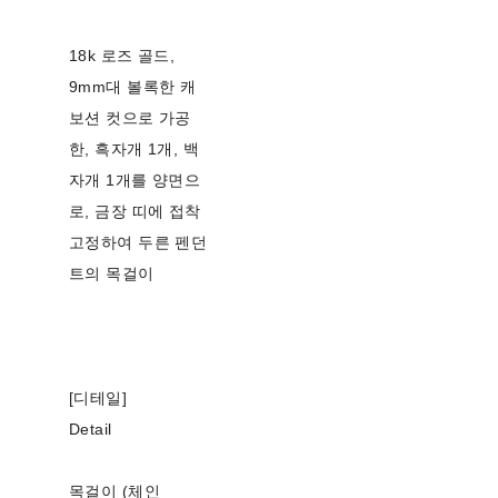
18k 로즈 골드,
9mm대 볼록한 캐
보션 컷으로 가공
한, 흑자개 1개, 백
자개 1개를 양면으
로, 금장 띠에 접착
고정하여 두른 펜던
트의 목걸이
[디테일]
Detail
목걸이 (체인