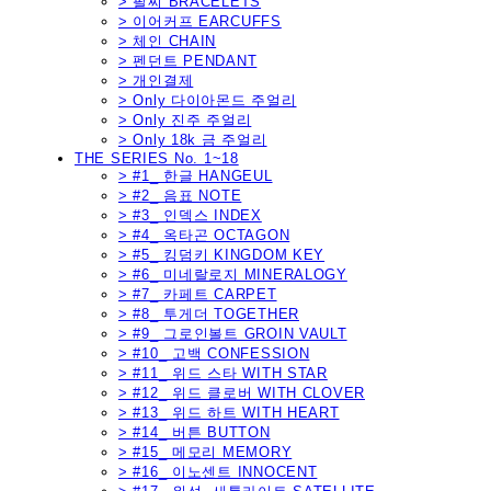
> 팔찌 BRACELETS
> 이어커프 EARCUFFS
> 체인 CHAIN
> 펜던트 PENDANT
> 개인결제
> Only 다이아몬드 주얼리
> Only 진주 주얼리
> Only 18k 금 주얼리
THE SERIES No. 1~18
> #1_ 한글 HANGEUL
> #2_ 음표 NOTE
> #3_ 인덱스 INDEX
> #4_ 옥타곤 OCTAGON
> #5_ 킹덤키 KINGDOM KEY
> #6_ 미네랄로지 MINERALOGY
> #7_ 카페트 CARPET
> #8_ 투게더 TOGETHER
> #9_ 그로인볼트 GROIN VAULT
> #10_ 고백 CONFESSION
> #11_ 위드 스타 WITH STAR
> #12_ 위드 클로버 WITH CLOVER
> #13_ 위드 하트 WITH HEART
> #14_ 버튼 BUTTON
> #15_ 메모리 MEMORY
> #16_ 이노센트 INNOCENT