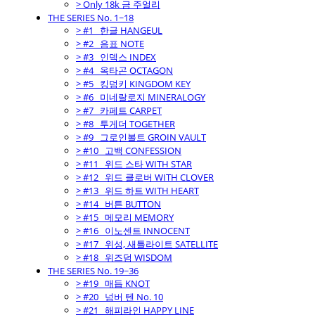
> Only 18k 금 주얼리
THE SERIES No. 1~18
> #1_ 한글 HANGEUL
> #2_ 음표 NOTE
> #3_ 인덱스 INDEX
> #4_ 옥타곤 OCTAGON
> #5_ 킹덤키 KINGDOM KEY
> #6_ 미네랄로지 MINERALOGY
> #7_ 카페트 CARPET
> #8_ 투게더 TOGETHER
> #9_ 그로인볼트 GROIN VAULT
> #10_ 고백 CONFESSION
> #11_ 위드 스타 WITH STAR
> #12_ 위드 클로버 WITH CLOVER
> #13_ 위드 하트 WITH HEART
> #14_ 버튼 BUTTON
> #15_ 메모리 MEMORY
> #16_ 이노센트 INNOCENT
> #17_ 위성, 새틀라이트 SATELLITE
> #18_ 위즈덤 WISDOM
THE SERIES No. 19~36
> #19_ 매듭 KNOT
> #20_ 넘버 텐 No. 10
> #21_ 해피라인 HAPPY LINE