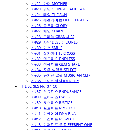
> #22_ 마더 MOTHER
> #23_ 명명추 BRIGHT AUTUMN
> #24_ 태양 THE SUN
> #25_ 에펠라이츠 EIFFEL LIGHTS
> #26_ 글로리 GLORY
> #27_ 체인 CHAIN
> #28_ 그래뉼 GRANULES
> #29_ 사막 DESERT DUNES
> #30_ 미소 SMILE
> #31_ 십자가 THE CROSS
> #32_ 엔드리스 ENDLESS
> #33_ 젬쉐이프 GEM SHAPE
> #34_ 진주 셀렉트 SELECT
> #35_ 뮤지션 클립 MUSICIAN CLIP
> #36_ 아이덴티티 IDENTITY
THE SERIES No. 37~50
> #37_ 인듀런스 ENDURANCE
> #38_ 오아시스 OASIS
> #39_ 저스티스 JUSTICE
> #40_ 프로텍트 PROTECT
> #41_ 디엔에이 DNA-RNA
> #42_ 리스펙트 RESPECT
> #43_ 디퍼런트 원 DIFFERENT-ONE