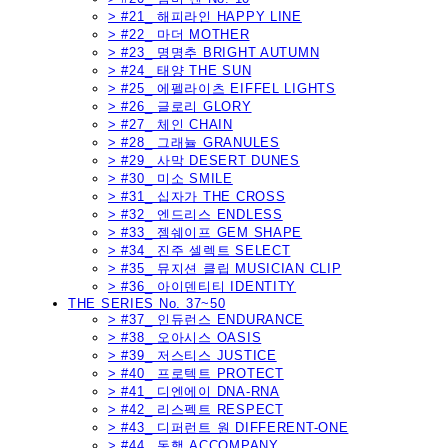
> #21_ 해피라인 HAPPY LINE
> #22_ 마더 MOTHER
> #23_ 명명추 BRIGHT AUTUMN
> #24_ 태양 THE SUN
> #25_ 에펠라이츠 EIFFEL LIGHTS
> #26_ 글로리 GLORY
> #27_ 체인 CHAIN
> #28_ 그래뉼 GRANULES
> #29_ 사막 DESERT DUNES
> #30_ 미소 SMILE
> #31_ 십자가 THE CROSS
> #32_ 엔드리스 ENDLESS
> #33_ 젬쉐이프 GEM SHAPE
> #34_ 진주 셀렉트 SELECT
> #35_ 뮤지션 클립 MUSICIAN CLIP
> #36_ 아이덴티티 IDENTITY
THE SERIES No. 37~50
> #37_ 인듀런스 ENDURANCE
> #38_ 오아시스 OASIS
> #39_ 저스티스 JUSTICE
> #40_ 프로텍트 PROTECT
> #41_ 디엔에이 DNA-RNA
> #42_ 리스펙트 RESPECT
> #43_ 디퍼런트 원 DIFFERENT-ONE
> #44_ 동행 ACCOMPANY