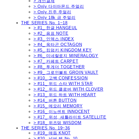
> 개인결제
> Only 다이아몬드 주얼리
> Only 진주 주얼리
> Only 18k 금 주얼리
THE SERIES No. 1~18
> #1_ 한글 HANGEUL
> #2_ 음표 NOTE
> #3_ 인덱스 INDEX
> #4_ 옥타곤 OCTAGON
> #5_ 킹덤키 KINGDOM KEY
> #6_ 미네랄로지 MINERALOGY
> #7_ 카페트 CARPET
> #8_ 투게더 TOGETHER
> #9_ 그로인볼트 GROIN VAULT
> #10_ 고백 CONFESSION
> #11_ 위드 스타 WITH STAR
> #12_ 위드 클로버 WITH CLOVER
> #13_ 위드 하트 WITH HEART
> #14_ 버튼 BUTTON
> #15_ 메모리 MEMORY
> #16_ 이노센트 INNOCENT
> #17_ 위성, 새틀라이트 SATELLITE
> #18_ 위즈덤 WISDOM
THE SERIES No. 19~36
> #19_ 매듭 KNOT
> #20_ 넘버 텐 No. 10