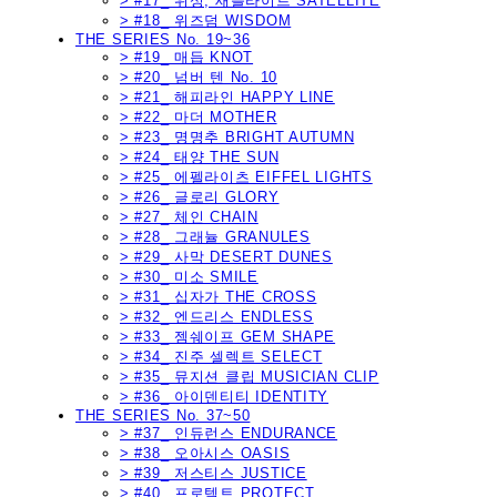
> #17_ 위성, 새틀라이트 SATELLITE
> #18_ 위즈덤 WISDOM
THE SERIES No. 19~36
> #19_ 매듭 KNOT
> #20_ 넘버 텐 No. 10
> #21_ 해피라인 HAPPY LINE
> #22_ 마더 MOTHER
> #23_ 명명추 BRIGHT AUTUMN
> #24_ 태양 THE SUN
> #25_ 에펠라이츠 EIFFEL LIGHTS
> #26_ 글로리 GLORY
> #27_ 체인 CHAIN
> #28_ 그래뉼 GRANULES
> #29_ 사막 DESERT DUNES
> #30_ 미소 SMILE
> #31_ 십자가 THE CROSS
> #32_ 엔드리스 ENDLESS
> #33_ 젬쉐이프 GEM SHAPE
> #34_ 진주 셀렉트 SELECT
> #35_ 뮤지션 클립 MUSICIAN CLIP
> #36_ 아이덴티티 IDENTITY
THE SERIES No. 37~50
> #37_ 인듀런스 ENDURANCE
> #38_ 오아시스 OASIS
> #39_ 저스티스 JUSTICE
> #40_ 프로텍트 PROTECT