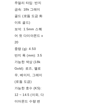
주얼리 타입: 반지
금속: 18k 그레이
골드 (로듐 도금 화
이트 골드)
보석: 1.5mm 스퀘
어 컷 다이아몬드 x
20
중량 (g): 4.50
반지 폭 (mm): 3.5
가능한 색상 (18k
Gold): 로즈, 옐로
우, 베이지, 그레이
(로듐 도금)
가능한 호수 (KS):
12 ~ 14.5 (이외, 다
이아몬드 수량 변