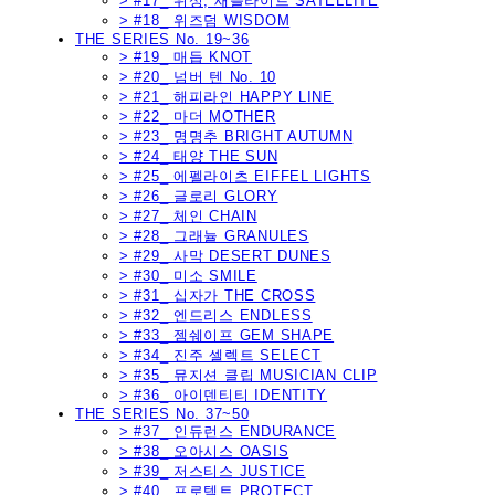
> #17_ 위성, 새틀라이트 SATELLITE
> #18_ 위즈덤 WISDOM
THE SERIES No. 19~36
> #19_ 매듭 KNOT
> #20_ 넘버 텐 No. 10
> #21_ 해피라인 HAPPY LINE
> #22_ 마더 MOTHER
> #23_ 명명추 BRIGHT AUTUMN
> #24_ 태양 THE SUN
> #25_ 에펠라이츠 EIFFEL LIGHTS
> #26_ 글로리 GLORY
> #27_ 체인 CHAIN
> #28_ 그래뉼 GRANULES
> #29_ 사막 DESERT DUNES
> #30_ 미소 SMILE
> #31_ 십자가 THE CROSS
> #32_ 엔드리스 ENDLESS
> #33_ 젬쉐이프 GEM SHAPE
> #34_ 진주 셀렉트 SELECT
> #35_ 뮤지션 클립 MUSICIAN CLIP
> #36_ 아이덴티티 IDENTITY
THE SERIES No. 37~50
> #37_ 인듀런스 ENDURANCE
> #38_ 오아시스 OASIS
> #39_ 저스티스 JUSTICE
> #40_ 프로텍트 PROTECT