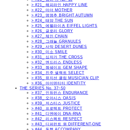
> #21_ 해피라인 HAPPY LINE
> #22_ 마더 MOTHER
> #23_ 명명추 BRIGHT AUTUMN
> #24_ 태양 THE SUN
> #25_ 에펠라이츠 EIFFEL LIGHTS
> #26_ 글로리 GLORY
> #27_ 체인 CHAIN
> #28_ 그래뉼 GRANULES
> #29_ 사막 DESERT DUNES
> #30_ 미소 SMILE
> #31_ 십자가 THE CROSS
> #32_ 엔드리스 ENDLESS
> #33_ 젬쉐이프 GEM SHAPE
> #34_ 진주 셀렉트 SELECT
> #35_ 뮤지션 클립 MUSICIAN CLIP
> #36_ 아이덴티티 IDENTITY
THE SERIES No. 37~50
> #37_ 인듀런스 ENDURANCE
> #38_ 오아시스 OASIS
> #39_ 저스티스 JUSTICE
> #40_ 프로텍트 PROTECT
> #41_ 디엔에이 DNA-RNA
> #42_ 리스펙트 RESPECT
> #43_ 디퍼런트 원 DIFFERENT-ONE
> #44_ 동행 ACCOMPANY