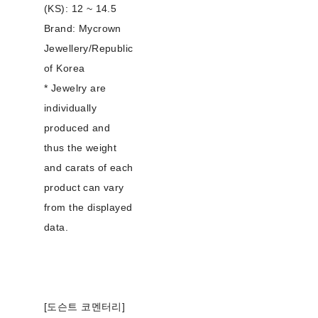
(KS): 12 ~ 14.5
Brand: Mycrown
Jewellery/Republic
of Korea
* Jewelry are
individually
produced and
thus the weight
and carats of each
product can vary
from the displayed
data.
[도슨트 코멘터리]