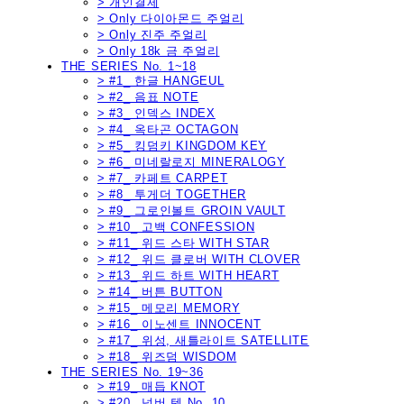
> 개인결제
> Only 다이아몬드 주얼리
> Only 진주 주얼리
> Only 18k 금 주얼리
THE SERIES No. 1~18
> #1_ 한글 HANGEUL
> #2_ 음표 NOTE
> #3_ 인덱스 INDEX
> #4_ 옥타곤 OCTAGON
> #5_ 킹덤키 KINGDOM KEY
> #6_ 미네랄로지 MINERALOGY
> #7_ 카페트 CARPET
> #8_ 투게더 TOGETHER
> #9_ 그로인볼트 GROIN VAULT
> #10_ 고백 CONFESSION
> #11_ 위드 스타 WITH STAR
> #12_ 위드 클로버 WITH CLOVER
> #13_ 위드 하트 WITH HEART
> #14_ 버튼 BUTTON
> #15_ 메모리 MEMORY
> #16_ 이노센트 INNOCENT
> #17_ 위성, 새틀라이트 SATELLITE
> #18_ 위즈덤 WISDOM
THE SERIES No. 19~36
> #19_ 매듭 KNOT
> #20_ 넘버 텐 No. 10