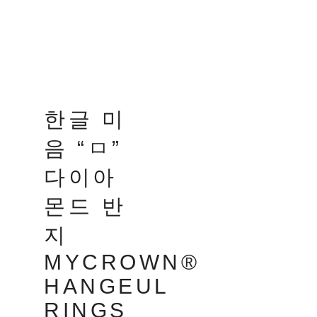
한글 미
음 “ㅁ”
다이아
몬드 반
지
MYCROWN®
HANGEUL
RINGS