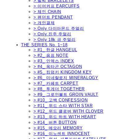
> 팔찌 BRACELETS
> 이어커프 EARCUFFS
> 체인 CHAIN
> 펜던트 PENDANT
> 개인결제
> Only 다이아몬드 주얼리
> Only 진주 주얼리
> Only 18k 금 주얼리
THE SERIES No. 1~18
> #1_ 한글 HANGEUL
> #2_ 음표 NOTE
> #3_ 인덱스 INDEX
> #4_ 옥타곤 OCTAGON
> #5_ 킹덤키 KINGDOM KEY
> #6_ 미네랄로지 MINERALOGY
> #7_ 카페트 CARPET
> #8_ 투게더 TOGETHER
> #9_ 그로인볼트 GROIN VAULT
> #10_ 고백 CONFESSION
> #11_ 위드 스타 WITH STAR
> #12_ 위드 클로버 WITH CLOVER
> #13_ 위드 하트 WITH HEART
> #14_ 버튼 BUTTON
> #15_ 메모리 MEMORY
> #16_ 이노센트 INNOCENT