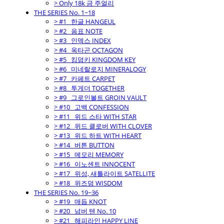
> Only 18k 금 주얼리
THE SERIES No. 1~18
> #1_ 한글 HANGEUL
> #2_ 음표 NOTE
> #3_ 인덱스 INDEX
> #4_ 옥타곤 OCTAGON
> #5_ 킹덤키 KINGDOM KEY
> #6_ 미네랄로지 MINERALOGY
> #7_ 카페트 CARPET
> #8_ 투게더 TOGETHER
> #9_ 그로인볼트 GROIN VAULT
> #10_ 고백 CONFESSION
> #11_ 위드 스타 WITH STAR
> #12_ 위드 클로버 WITH CLOVER
> #13_ 위드 하트 WITH HEART
> #14_ 버튼 BUTTON
> #15_ 메모리 MEMORY
> #16_ 이노센트 INNOCENT
> #17_ 위성, 새틀라이트 SATELLITE
> #18_ 위즈덤 WISDOM
THE SERIES No. 19~36
> #19_ 매듭 KNOT
> #20_ 넘버 텐 No. 10
> #21_ 해피라인 HAPPY LINE