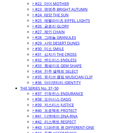
> #22_ 마더 MOTHER
> #23_ 명명추 BRIGHT AUTUMN
> #24_ 태양 THE SUN
> #25_ 에펠라이츠 EIFFEL LIGHTS
> #26_ 글로리 GLORY
> #27_ 체인 CHAIN
> #28_ 그래뉼 GRANULES
> #29_ 사막 DESERT DUNES
> #30_ 미소 SMILE
> #31_ 십자가 THE CROSS
> #32_ 엔드리스 ENDLESS
> #33_ 젬쉐이프 GEM SHAPE
> #34_ 진주 셀렉트 SELECT
> #35_ 뮤지션 클립 MUSICIAN CLIP
> #36_ 아이덴티티 IDENTITY
THE SERIES No. 37~50
> #37_ 인듀런스 ENDURANCE
> #38_ 오아시스 OASIS
> #39_ 저스티스 JUSTICE
> #40_ 프로텍트 PROTECT
> #41_ 디엔에이 DNA-RNA
> #42_ 리스펙트 RESPECT
> #43_ 디퍼런트 원 DIFFERENT-ONE