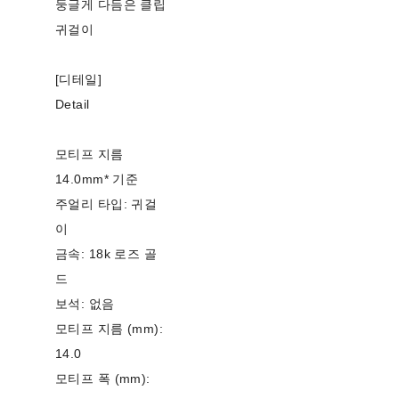
둥글게 다듬은 클립
귀걸이
[디테일]
Detail
모티프 지름
14.0mm* 기준
주얼리 타입: 귀걸
이
금속: 18k 로즈 골
드
보석: 없음
모티프 지름 (mm):
14.0
모티프 폭 (mm):