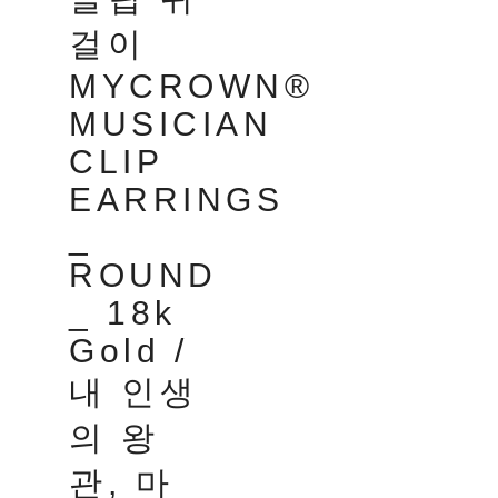
걸이
MYCROWN®
MUSICIAN
CLIP
EARRINGS
_
ROUND
_ 18k
Gold /
내 인생
의 왕
관, 마