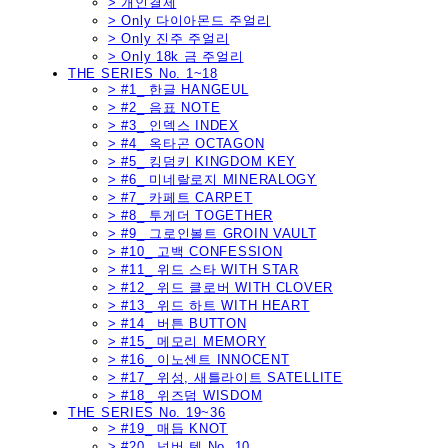
> 개인결제
> Only 다이아몬드 주얼리
> Only 진주 주얼리
> Only 18k 금 주얼리
THE SERIES No. 1~18
> #1_ 한글 HANGEUL
> #2_ 음표 NOTE
> #3_ 인덱스 INDEX
> #4_ 옥타곤 OCTAGON
> #5_ 킹덤키 KINGDOM KEY
> #6_ 미네랄로지 MINERALOGY
> #7_ 카페트 CARPET
> #8_ 투게더 TOGETHER
> #9_ 그로인볼트 GROIN VAULT
> #10_ 고백 CONFESSION
> #11_ 위드 스타 WITH STAR
> #12_ 위드 클로버 WITH CLOVER
> #13_ 위드 하트 WITH HEART
> #14_ 버튼 BUTTON
> #15_ 메모리 MEMORY
> #16_ 이노센트 INNOCENT
> #17_ 위성, 새틀라이트 SATELLITE
> #18_ 위즈덤 WISDOM
THE SERIES No. 19~36
> #19_ 매듭 KNOT
> #20_ 넘버 텐 No. 10