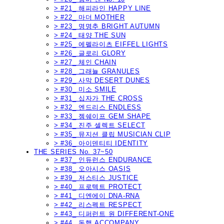
> #21_ 해피라인 HAPPY LINE
> #22_ 마더 MOTHER
> #23_ 명명추 BRIGHT AUTUMN
> #24_ 태양 THE SUN
> #25_ 에펠라이츠 EIFFEL LIGHTS
> #26_ 글로리 GLORY
> #27_ 체인 CHAIN
> #28_ 그래뉼 GRANULES
> #29_ 사막 DESERT DUNES
> #30_ 미소 SMILE
> #31_ 십자가 THE CROSS
> #32_ 엔드리스 ENDLESS
> #33_ 젬쉐이프 GEM SHAPE
> #34_ 진주 셀렉트 SELECT
> #35_ 뮤지션 클립 MUSICIAN CLIP
> #36_ 아이덴티티 IDENTITY
THE SERIES No. 37~50
> #37_ 인듀런스 ENDURANCE
> #38_ 오아시스 OASIS
> #39_ 저스티스 JUSTICE
> #40_ 프로텍트 PROTECT
> #41_ 디엔에이 DNA-RNA
> #42_ 리스펙트 RESPECT
> #43_ 디퍼런트 원 DIFFERENT-ONE
> #44_ 동행 ACCOMPANY