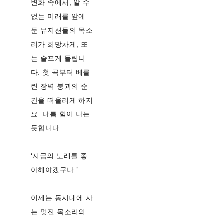
변화 속에서, 알 수
없는 미래를 앞에
둔 뮤지션들의 목소
리가 희망차게, 또
는 슬프게 들립니
다. 첫 곡부터 베를
린 장벽 붕괴의 순
간을 떠올리게 하지
요. 나름 힘이 나는
듯합니다.
‘지금의 노래를 좋
아해야겠구나.’
이제는 동시대에 사
는 멋진 목소리의