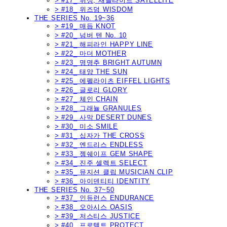
> #17_ 위성, 새틀라이트 SATELLITE
> #18_ 위즈덤 WISDOM
THE SERIES No. 19~36
> #19_ 매듭 KNOT
> #20_ 넘버 텐 No. 10
> #21_ 해피라인 HAPPY LINE
> #22_ 마더 MOTHER
> #23_ 명명추 BRIGHT AUTUMN
> #24_ 태양 THE SUN
> #25_ 에펠라이츠 EIFFEL LIGHTS
> #26_ 글로리 GLORY
> #27_ 체인 CHAIN
> #28_ 그래뉼 GRANULES
> #29_ 사막 DESERT DUNES
> #30_ 미소 SMILE
> #31_ 십자가 THE CROSS
> #32_ 엔드리스 ENDLESS
> #33_ 젬쉐이프 GEM SHAPE
> #34_ 진주 셀렉트 SELECT
> #35_ 뮤지션 클립 MUSICIAN CLIP
> #36_ 아이덴티티 IDENTITY
THE SERIES No. 37~50
> #37_ 인듀런스 ENDURANCE
> #38_ 오아시스 OASIS
> #39_ 저스티스 JUSTICE
> #40_ 프로텍트 PROTECT