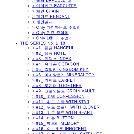
> 팔찌 BRACELETS
> 이어커프 EARCUFFS
> 체인 CHAIN
> 펜던트 PENDANT
> 개인결제
> Only 다이아몬드 주얼리
> Only 진주 주얼리
> Only 18k 금 주얼리
THE SERIES No. 1~18
> #1_ 한글 HANGEUL
> #2_ 음표 NOTE
> #3_ 인덱스 INDEX
> #4_ 옥타곤 OCTAGON
> #5_ 킹덤키 KINGDOM KEY
> #6_ 미네랄로지 MINERALOGY
> #7_ 카페트 CARPET
> #8_ 투게더 TOGETHER
> #9_ 그로인볼트 GROIN VAULT
> #10_ 고백 CONFESSION
> #11_ 위드 스타 WITH STAR
> #12_ 위드 클로버 WITH CLOVER
> #13_ 위드 하트 WITH HEART
> #14_ 버튼 BUTTON
> #15_ 메모리 MEMORY
> #16_ 이노센트 INNOCENT