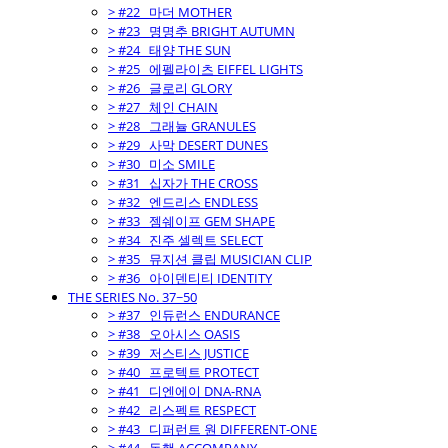
> #22_ 마더 MOTHER
> #23_ 명명추 BRIGHT AUTUMN
> #24_ 태양 THE SUN
> #25_ 에펠라이츠 EIFFEL LIGHTS
> #26_ 글로리 GLORY
> #27_ 체인 CHAIN
> #28_ 그래뉼 GRANULES
> #29_ 사막 DESERT DUNES
> #30_ 미소 SMILE
> #31_ 십자가 THE CROSS
> #32_ 엔드리스 ENDLESS
> #33_ 젬쉐이프 GEM SHAPE
> #34_ 진주 셀렉트 SELECT
> #35_ 뮤지션 클립 MUSICIAN CLIP
> #36_ 아이덴티티 IDENTITY
THE SERIES No. 37~50
> #37_ 인듀런스 ENDURANCE
> #38_ 오아시스 OASIS
> #39_ 저스티스 JUSTICE
> #40_ 프로텍트 PROTECT
> #41_ 디엔에이 DNA-RNA
> #42_ 리스펙트 RESPECT
> #43_ 디퍼런트 원 DIFFERENT-ONE