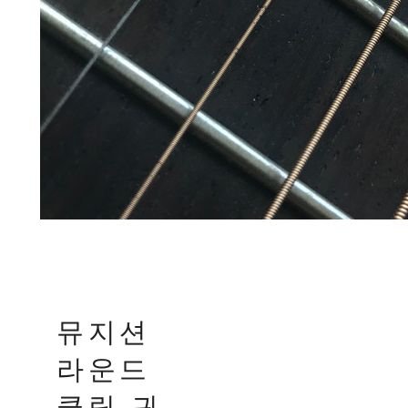
뮤지션
라운드
클립 귀