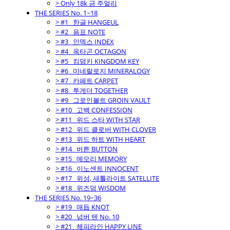
> Only 18k 금 주얼리
THE SERIES No. 1~18
> #1_ 한글 HANGEUL
> #2_ 음표 NOTE
> #3_ 인덱스 INDEX
> #4_ 옥타곤 OCTAGON
> #5_ 킹덤키 KINGDOM KEY
> #6_ 미네랄로지 MINERALOGY
> #7_ 카페트 CARPET
> #8_ 투게더 TOGETHER
> #9_ 그로인볼트 GROIN VAULT
> #10_ 고백 CONFESSION
> #11_ 위드 스타 WITH STAR
> #12_ 위드 클로버 WITH CLOVER
> #13_ 위드 하트 WITH HEART
> #14_ 버튼 BUTTON
> #15_ 메모리 MEMORY
> #16_ 이노센트 INNOCENT
> #17_ 위성, 새틀라이트 SATELLITE
> #18_ 위즈덤 WISDOM
THE SERIES No. 19~36
> #19_ 매듭 KNOT
> #20_ 넘버 텐 No. 10
> #21_ 해피라인 HAPPY LINE