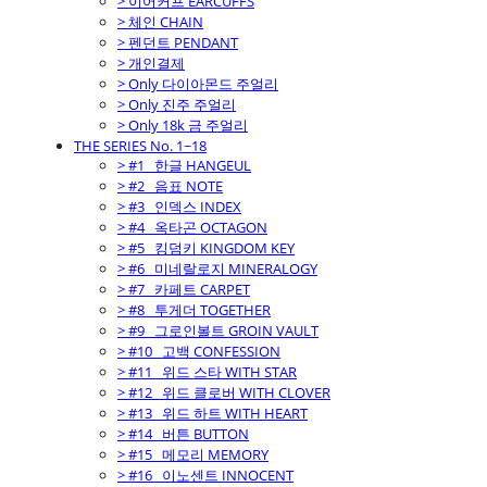
> 이어커프 EARCUFFS
> 체인 CHAIN
> 펜던트 PENDANT
> 개인결제
> Only 다이아몬드 주얼리
> Only 진주 주얼리
> Only 18k 금 주얼리
THE SERIES No. 1~18
> #1_ 한글 HANGEUL
> #2_ 음표 NOTE
> #3_ 인덱스 INDEX
> #4_ 옥타곤 OCTAGON
> #5_ 킹덤키 KINGDOM KEY
> #6_ 미네랄로지 MINERALOGY
> #7_ 카페트 CARPET
> #8_ 투게더 TOGETHER
> #9_ 그로인볼트 GROIN VAULT
> #10_ 고백 CONFESSION
> #11_ 위드 스타 WITH STAR
> #12_ 위드 클로버 WITH CLOVER
> #13_ 위드 하트 WITH HEART
> #14_ 버튼 BUTTON
> #15_ 메모리 MEMORY
> #16_ 이노센트 INNOCENT