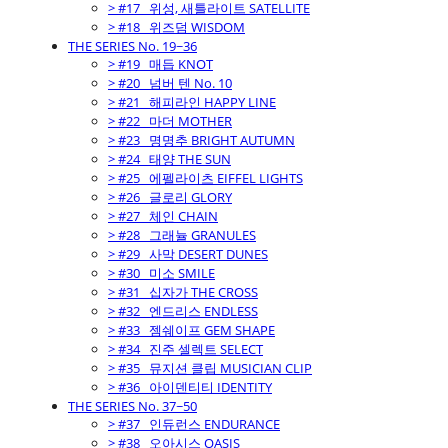
> #17_ 위성, 새틀라이트 SATELLITE
> #18_ 위즈덤 WISDOM
THE SERIES No. 19~36
> #19_ 매듭 KNOT
> #20_ 넘버 텐 No. 10
> #21_ 해피라인 HAPPY LINE
> #22_ 마더 MOTHER
> #23_ 명명추 BRIGHT AUTUMN
> #24_ 태양 THE SUN
> #25_ 에펠라이츠 EIFFEL LIGHTS
> #26_ 글로리 GLORY
> #27_ 체인 CHAIN
> #28_ 그래뉼 GRANULES
> #29_ 사막 DESERT DUNES
> #30_ 미소 SMILE
> #31_ 십자가 THE CROSS
> #32_ 엔드리스 ENDLESS
> #33_ 젬쉐이프 GEM SHAPE
> #34_ 진주 셀렉트 SELECT
> #35_ 뮤지션 클립 MUSICIAN CLIP
> #36_ 아이덴티티 IDENTITY
THE SERIES No. 37~50
> #37_ 인듀런스 ENDURANCE
> #38_ 오아시스 OASIS