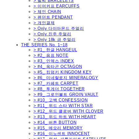
> 팔찌 BRACELETS
> 이어커프 EARCUFFS
> 체인 CHAIN
> 펜던트 PENDANT
> 개인결제
> Only 다이아몬드 주얼리
> Only 진주 주얼리
> Only 18k 금 주얼리
THE SERIES No. 1~18
> #1_ 한글 HANGEUL
> #2_ 음표 NOTE
> #3_ 인덱스 INDEX
> #4_ 옥타곤 OCTAGON
> #5_ 킹덤키 KINGDOM KEY
> #6_ 미네랄로지 MINERALOGY
> #7_ 카페트 CARPET
> #8_ 투게더 TOGETHER
> #9_ 그로인볼트 GROIN VAULT
> #10_ 고백 CONFESSION
> #11_ 위드 스타 WITH STAR
> #12_ 위드 클로버 WITH CLOVER
> #13_ 위드 하트 WITH HEART
> #14_ 버튼 BUTTON
> #15_ 메모리 MEMORY
> #16_ 이노센트 INNOCENT