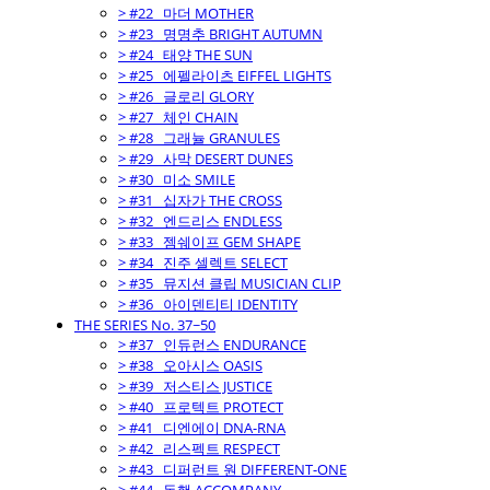
> #22_ 마더 MOTHER
> #23_ 명명추 BRIGHT AUTUMN
> #24_ 태양 THE SUN
> #25_ 에펠라이츠 EIFFEL LIGHTS
> #26_ 글로리 GLORY
> #27_ 체인 CHAIN
> #28_ 그래뉼 GRANULES
> #29_ 사막 DESERT DUNES
> #30_ 미소 SMILE
> #31_ 십자가 THE CROSS
> #32_ 엔드리스 ENDLESS
> #33_ 젬쉐이프 GEM SHAPE
> #34_ 진주 셀렉트 SELECT
> #35_ 뮤지션 클립 MUSICIAN CLIP
> #36_ 아이덴티티 IDENTITY
THE SERIES No. 37~50
> #37_ 인듀런스 ENDURANCE
> #38_ 오아시스 OASIS
> #39_ 저스티스 JUSTICE
> #40_ 프로텍트 PROTECT
> #41_ 디엔에이 DNA-RNA
> #42_ 리스펙트 RESPECT
> #43_ 디퍼런트 원 DIFFERENT-ONE