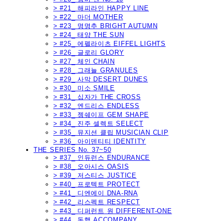
> #21_ 해피라인 HAPPY LINE
> #22_ 마더 MOTHER
> #23_ 명명추 BRIGHT AUTUMN
> #24_ 태양 THE SUN
> #25_ 에펠라이츠 EIFFEL LIGHTS
> #26_ 글로리 GLORY
> #27_ 체인 CHAIN
> #28_ 그래뉼 GRANULES
> #29_ 사막 DESERT DUNES
> #30_ 미소 SMILE
> #31_ 십자가 THE CROSS
> #32_ 엔드리스 ENDLESS
> #33_ 젬쉐이프 GEM SHAPE
> #34_ 진주 셀렉트 SELECT
> #35_ 뮤지션 클립 MUSICIAN CLIP
> #36_ 아이덴티티 IDENTITY
THE SERIES No. 37~50
> #37_ 인듀런스 ENDURANCE
> #38_ 오아시스 OASIS
> #39_ 저스티스 JUSTICE
> #40_ 프로텍트 PROTECT
> #41_ 디엔에이 DNA-RNA
> #42_ 리스펙트 RESPECT
> #43_ 디퍼런트 원 DIFFERENT-ONE
> #44_ 동행 ACCOMPANY