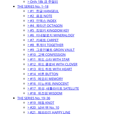
> Only 18k 금 주얼리
THE SERIES No. 1~18
> #1_ 한글 HANGEUL
> #2_ 음표 NOTE
> #3_ 인덱스 INDEX
> #4_ 옥타곤 OCTAGON
> #5_ 킹덤키 KINGDOM KEY
> #6_ 미네랄로지 MINERALOGY
> #7_ 카페트 CARPET
> #8_ 투게더 TOGETHER
> #9_ 그로인볼트 GROIN VAULT
> #10_ 고백 CONFESSION
> #11_ 위드 스타 WITH STAR
> #12_ 위드 클로버 WITH CLOVER
> #13_ 위드 하트 WITH HEART
> #14_ 버튼 BUTTON
> #15_ 메모리 MEMORY
> #16_ 이노센트 INNOCENT
> #17_ 위성, 새틀라이트 SATELLITE
> #18_ 위즈덤 WISDOM
THE SERIES No. 19~36
> #19_ 매듭 KNOT
> #20_ 넘버 텐 No. 10
> #21_ 해피라인 HAPPY LINE