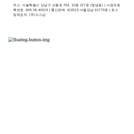
주소: 서울특별시 강남구 선릉로 704, 10층 227호 (청담동) | 사업자등
록번호:
608-36-40519
| 통신판매:
제2023-서울강남-01776호
| 호스
팅제공자: (주)식스샵