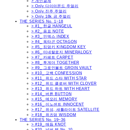
> 개인결제
> Only 다이아몬드 주얼리
> Only 진주 주얼리
> Only 18k 금 주얼리
THE SERIES No. 1~18
> #1_ 한글 HANGEUL
> #2_ 음표 NOTE
> #3_ 인덱스 INDEX
> #4_ 옥타곤 OCTAGON
> #5_ 킹덤키 KINGDOM KEY
> #6_ 미네랄로지 MINERALOGY
> #7_ 카페트 CARPET
> #8_ 투게더 TOGETHER
> #9_ 그로인볼트 GROIN VAULT
> #10_ 고백 CONFESSION
> #11_ 위드 스타 WITH STAR
> #12_ 위드 클로버 WITH CLOVER
> #13_ 위드 하트 WITH HEART
> #14_ 버튼 BUTTON
> #15_ 메모리 MEMORY
> #16_ 이노센트 INNOCENT
> #17_ 위성, 새틀라이트 SATELLITE
> #18_ 위즈덤 WISDOM
THE SERIES No. 19~36
> #19_ 매듭 KNOT
> #20_ 넘버 텐 No. 10