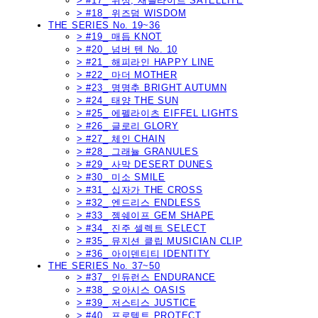
> #17_ 위성, 새틀라이트 SATELLITE
> #18_ 위즈덤 WISDOM
THE SERIES No. 19~36
> #19_ 매듭 KNOT
> #20_ 넘버 텐 No. 10
> #21_ 해피라인 HAPPY LINE
> #22_ 마더 MOTHER
> #23_ 명명추 BRIGHT AUTUMN
> #24_ 태양 THE SUN
> #25_ 에펠라이츠 EIFFEL LIGHTS
> #26_ 글로리 GLORY
> #27_ 체인 CHAIN
> #28_ 그래뉼 GRANULES
> #29_ 사막 DESERT DUNES
> #30_ 미소 SMILE
> #31_ 십자가 THE CROSS
> #32_ 엔드리스 ENDLESS
> #33_ 젬쉐이프 GEM SHAPE
> #34_ 진주 셀렉트 SELECT
> #35_ 뮤지션 클립 MUSICIAN CLIP
> #36_ 아이덴티티 IDENTITY
THE SERIES No. 37~50
> #37_ 인듀런스 ENDURANCE
> #38_ 오아시스 OASIS
> #39_ 저스티스 JUSTICE
> #40_ 프로텍트 PROTECT